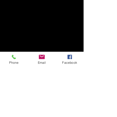
Phone
Email
Facebook
Медни духови инструменти
Медни духови инструменти